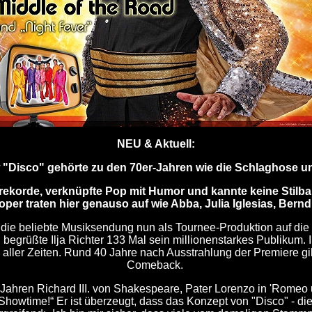
NEU & Aktuell:
w "Disco" gehörte zu den 70er-Jahren wie die Schlaghose
ekorde, verknüpfte Pop mit Humor und kannte keine Stilbar
per traten hier genauso auf wie Abba, Julia Iglesias, Bernd
die beliebte Musiksendung nun als Tournee-Produktion auf die B
 begrüßte Ilja Richter 133 Mal sein millionenstarkes Publikum. I
ller Zeiten. Rund 40 Jahre nach Ausstrahlung der Premiere gibt
Comeback.
ten Jahren Richard III. von Shakespeare, Pater Lorenzo in 'Romeo 
It’s Showtime!“ Er ist überzeugt, dass das Konzept von "Disco" 