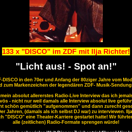
133 x "DISCO" im ZDF mit Ilja Richter!
"Licht aus! - Spot an!"
F-DISCO in den 70er und Anfang der 80ziger Jahre vom Mo
d zum Markenzeichen der legendären ZDF- Musik-Sendung
r mein absolut allererstes Radio-Live Interview das ich jema
ös - nicht nur weil damals alle Interview absolut live gefü
ht schön gemütlich "aufgenommen" und dann zurecht gesc
r Jahren, (damals als ich selbst DJ war) zu interviewen. Ilja
h "DISCO" eine Theater-Karriere gestartet hatte! Wir führt
alle (zeitlichen) Radio-Formate sprengen würde!