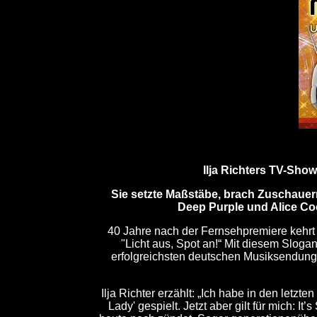
Ilja Richters TV-Sho
Sie setzte Maßstäbe, brach Zuschauerr
Deep Purple und Alice Coo
40 Jahre nach der Fernsehpremiere kehrt 
"Licht aus, Spot an!“ Mit diesem Slogan
erfolgreichsten deutschen Musiksendung a
Ilja Richter erzählt: „Ich habe in den letz
Lady' gespielt. Jetzt aber gilt für mich: 