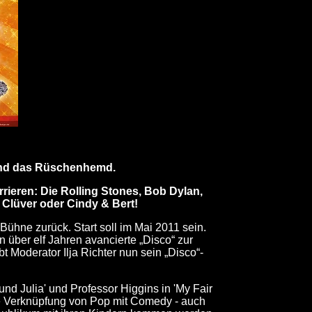
 und das Rüschenhemd.
rieren: Die Rolling Stones, Bob Dylan,
 Clüver oder Cindy & Bert!
ühne zurück. Start soll im Mai 2011 sein.
n über elf Jahren avancierte „Disco“ zur
 Moderator Ilja Richter nun sein „Disco“-
und Julia' und Professor Higgins in 'My Fair
- die Verknüpfung von Pop mit Comedy - auch