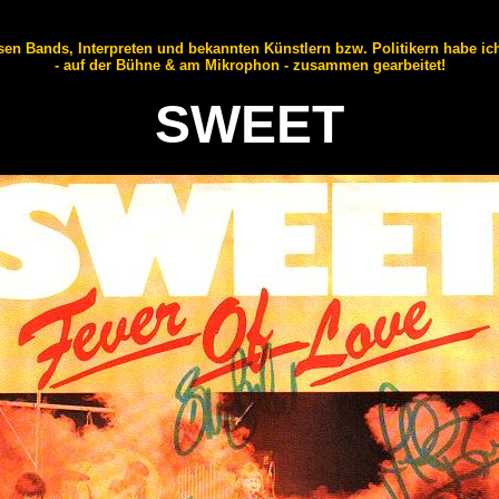
sen Bands, Interpreten und bekannten Künstlern bzw. Politikern habe ic
- auf der Bühne & am Mikrophon - zusammen gearbeitet!
SWEET