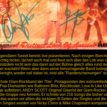
egendären Sweet bereits live präsentieren. Nach einigen Bierc
ichtig locker, lächelt auch mal und freut sich über das Lob was s
rotzdem nicht sein das dann auf der Bühne gleich alles rund läuft
ter wackeln! Wenn aber dann seine hervorragende Band losleg
ienight, wieder voll dabei ist, sind alle "Randerscheinungen" s
ichste Glam-Rockband der 70er: Protagonisten des extrovertier
e Pop-Diamanten wie Ballroom Blitz, Blockbuster, Love Is Like
 aufblitzen. ANDY SCOTT Original Gitarrist der Glam-Rocker,
ie Gruppe neu formiert. Er schrieb von 216 Songs die bisher ve
d das waren vor allem die rockigen B-Seiten der Singles und die
n Singles wurden von Nicky Chinn & Mike Chapmann komponier