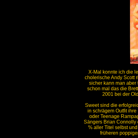
X-Mal konnte ich die l
cholerische Andy Scott r
sicher kann man aber t
schon mal das die Bret
2001 bei der Old
Sweet sind die erfolgre
in schrägem Outfit ihr
oder Teenage Rampage
Sängers Brian Connolly d
% aller Titel selbst un
früheren poppige