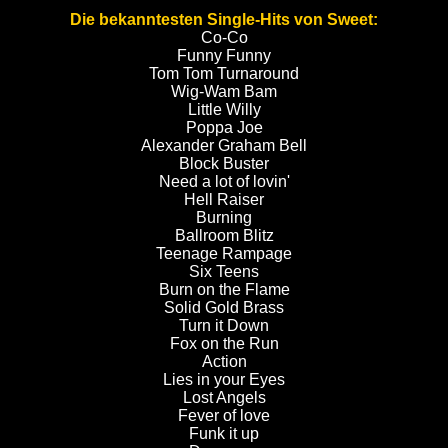
Die bekanntesten Single-Hits von Sweet:
Co-Co
Funny Funny
Tom Tom Turnaround
Wig-Wam Bam
Little Willy
Poppa Joe
Alexander Graham Bell
Block Buster
Need a lot of lovin'
Hell Raiser
Burning
Ballroom Blitz
Teenage Rampage
Six Teens
Burn on the
Flame
Solid Gold Brass
Turn it Down
Fox on the Run
Action
Lies in your Eyes
Lost Angels
Fever of love
Funk it up